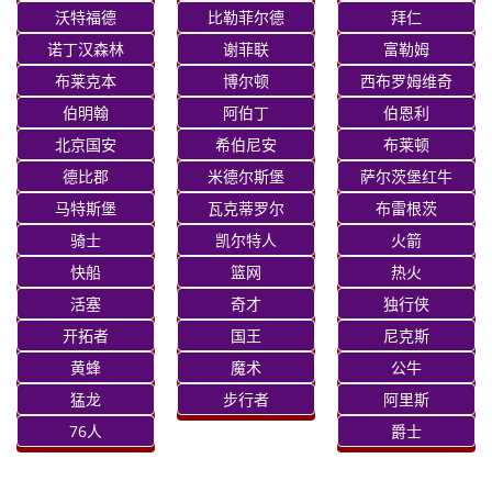
沃特福德
比勒菲尔德
拜仁
诺丁汉森林
谢菲联
富勒姆
布莱克本
博尔顿
西布罗姆维奇
伯明翰
阿伯丁
伯恩利
北京国安
希伯尼安
布莱顿
德比郡
米德尔斯堡
萨尔茨堡红牛
马特斯堡
瓦克蒂罗尔
布雷根茨
骑士
凯尔特人
火箭
快船
篮网
热火
活塞
奇才
独行侠
开拓者
国王
尼克斯
黄蜂
魔术
公牛
猛龙
步行者
阿里斯
76人
爵士