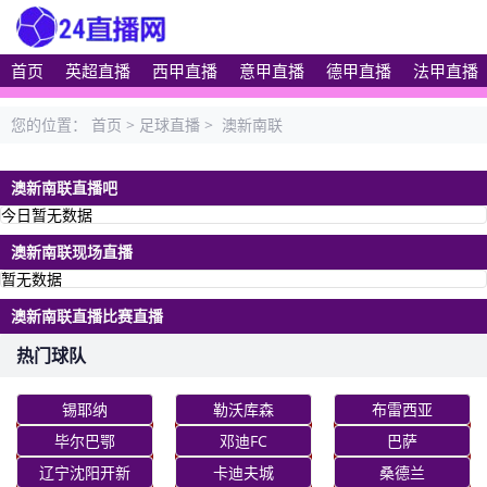
首页
英超直播
西甲直播
意甲直播
德甲直播
法甲直播
您的位置：
首页
>
足球直播
>
澳新南联
澳新南联直播吧
今日暂无数据
澳新南联现场直播
暂无数据
澳新南联直播比赛直播
热门球队
锡耶纳
勒沃库森
布雷西亚
毕尔巴鄂
邓迪FC
巴萨
辽宁沈阳开新
卡迪夫城
桑德兰