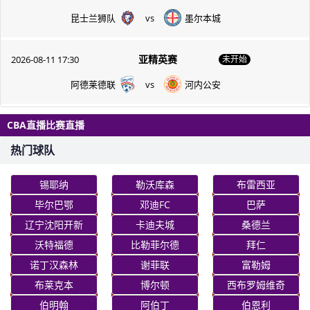
昆士兰狮队
vs
墨尔本城
亚精英赛
2026-08-11 17:30
未开始
阿德莱德联
vs
河内公安
CBA直播比赛直播
热门球队
锡耶纳
勒沃库森
布雷西亚
毕尔巴鄂
邓迪FC
巴萨
辽宁沈阳开新
卡迪夫城
桑德兰
沃特福德
比勒菲尔德
拜仁
诺丁汉森林
谢菲联
富勒姆
布莱克本
博尔顿
西布罗姆维奇
伯明翰
阿伯丁
伯恩利