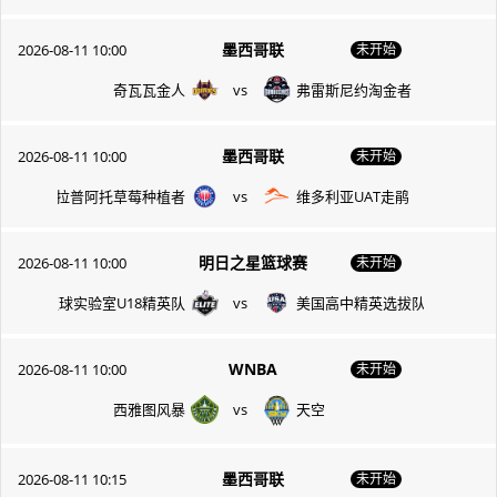
墨西哥联
2026-08-11 10:00
未开始
奇瓦瓦金人
vs
弗雷斯尼约淘金者
墨西哥联
2026-08-11 10:00
未开始
伊拉普阿托草莓种植者
vs
维多利亚UAT走鹃
明日之星篮球赛
2026-08-11 10:00
未开始
牙职业篮球实验室U18精英队
vs
美国高中精英选拔队
WNBA
2026-08-11 10:00
未开始
西雅图风暴
vs
天空
墨西哥联
2026-08-11 10:15
未开始