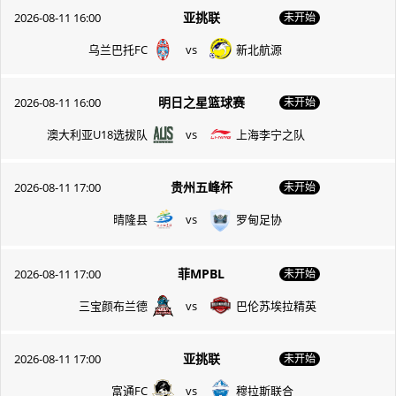
亚挑联
2026-08-11 16:00
未开始
乌兰巴托FC
vs
新北航源
明日之星篮球赛
2026-08-11 16:00
未开始
澳大利亚U18选拔队
vs
上海李宁之队
贵州五峰杯
2026-08-11 17:00
未开始
晴隆县
vs
罗甸足协
菲MPBL
2026-08-11 17:00
未开始
三宝颜布兰德
vs
巴伦苏埃拉精英
亚挑联
2026-08-11 17:00
未开始
富通FC
vs
穆拉斯联合