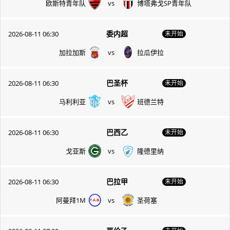
欧斯特青年队
vs
博塔弗戈SP青年队
委内超
2026-08-11 06:30
未开始
加拉加斯
vs
拉瓜伊拉
巴圣杯
2026-08-11 06:30
未开始
马利利亚
vs
班德兰特
巴西乙
2026-08-11 06:30
未开始
戈亚斯
vs
隆德里纳
巴拉甲
2026-08-11 06:30
未开始
阿曼拜1M
vs
圣荷塞